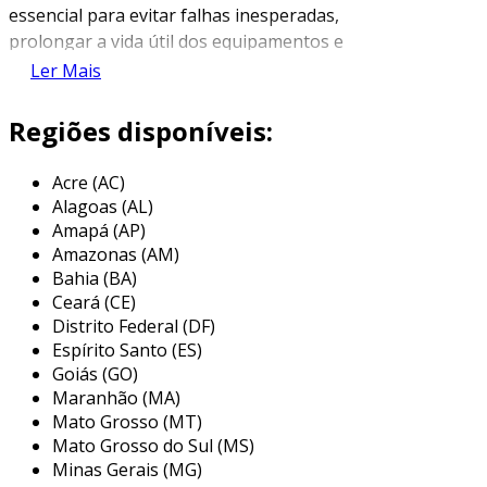
essencial para evitar falhas inesperadas,
prolongar a vida útil dos equipamentos e
garantir que as informações armazenadas
Ler Mais
estejam seguras. a manutenção pode ser
preventiva, quando realizada de forma
Regiões disponíveis:
programada e regular, ou corretiva, que ocorre
em resposta a problemas específicos que
Acre (AC)
surgem durante o uso.
Alagoas (AL)
Amapá (AP)
com a crescente dependência da tecnologia no
Amazonas (AM)
cotidiano, a manutenção de computadores
Bahia (BA)
tornou-se uma necessidade para indivíduos e
Ceará (CE)
empresas. um computador bem mantido não
Distrito Federal (DF)
só oferece melhor desempenho, mas também
Espírito Santo (ES)
reduz custos com reparos ou substituições não
Goiás (GO)
Maranhão (MA)
planejadas. além disso, a manutenção
Mato Grosso (MT)
descomplica a detecção de problemas
Mato Grosso do Sul (MS)
potenciais antes que eles se tornem críticos.
Minas Gerais (MG)