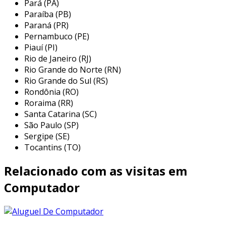
principais serviços de manutenção
Pará (PA)
de computador em guarulhos
Paraíba (PB)
Paraná (PR)
na cidade de guarulhos, diversos profissionais
Pernambuco (PE)
Piauí (PI)
e empresas oferecem serviços de manutenção
Rio de Janeiro (RJ)
de computadores, atendendo tanto pessoas
Rio Grande do Norte (RN)
físicas quanto jurídicas. os serviços mais
Rio Grande do Sul (RS)
comuns incluem:
Rondônia (RO)
Roraima (RR)
limpeza interna e externa:
remove
Santa Catarina (SC)
poeira e sujeira acumulada que podem
São Paulo (SP)
causar superaquecimento e falhas no
Sergipe (SE)
funcionamento interno.
Tocantins (TO)
atualização de hardware:
envolve a
Relacionado com as visitas em
troca ou adição de componentes, como
memória ram ou disco rígido, para
Computador
aumentar o desempenho.
remoção de vírus e malware:
os
técnicos realizam análises profundas no