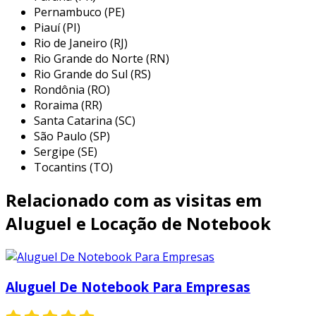
necessidades, como por exemplo:
Pernambuco (PE)
Piauí (PI)
eventos corporativos:
durante
Rio de Janeiro (RJ)
conferências, feiras e workshops, a
Rio Grande do Norte (RN)
locação de notebooks garante que todos
Rio Grande do Sul (RS)
Rondônia (RO)
os participantes tenham acesso à
Roraima (RR)
tecnologia necessária, sem a necessidade
Santa Catarina (SC)
de transportar equipamentos próprios.
São Paulo (SP)
treinamentos e capacitações:
empresas
Sergipe (SE)
podem alugar notebooks para grupos de
Tocantins (TO)
colaboradores em cursos de formação,
Relacionado com as visitas em
facilitando o aprendizado com
equipamentos adequados.
Aluguel e Locação de Notebook
projeções e apresentações:
profissionais que precisam fazer
apresentações em diferentes locais
Aluguel De Notebook Para Empresas
podem alugar notebooks que atendam as
especificações necessárias para suas