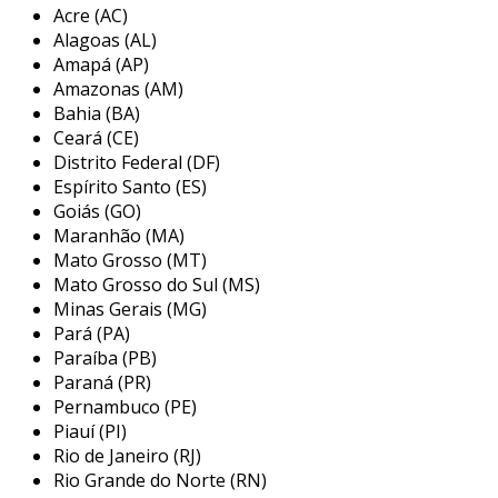
problema.
Acre (AC)
Alagoas (AL)
além de resolver questões operacionais, a
Amapá (AP)
assistência técnica também pode oferecer
Amazonas (AM)
serviços de manutenção preventiva, que visam
Bahia (BA)
evitar futuros problemas. isso pode incluir
Ceará (CE)
limpeza interna e externa do dispositivo,
Distrito Federal (DF)
atualizações de software ou upgrade de
Espírito Santo (ES)
componentes, garantindo que o notebook
Goiás (GO)
Maranhão (MA)
funcione de forma otimizada por mais tempo.
Mato Grosso (MT)
principais serviços oferecidos pela
Mato Grosso do Sul (MS)
assistência técnica de notebooks
Minas Gerais (MG)
Pará (PA)
a assistência técnica para notebooks abrange
Paraíba (PB)
uma variedade de serviços, cada um voltado
Paraná (PR)
para atender necessidades específicas dos
Pernambuco (PE)
Piauí (PI)
usuários. estes serviços podem incluir não
Rio de Janeiro (RJ)
apenas reparos após falhas, mas também
Rio Grande do Norte (RN)
manutenções regulares e consultorias sobre as