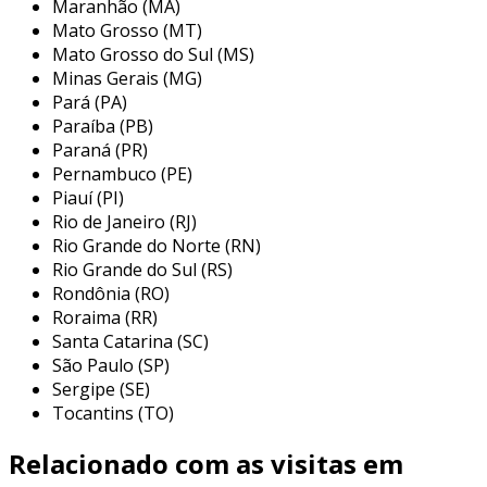
Maranhão (MA)
serviços adicionais, como manutenção, suporte
Mato Grosso (MT)
técnico e atualização de sistemas, garantindo
Mato Grosso do Sul (MS)
que os equipamentos estejam sempre em
Minas Gerais (MG)
ótimo estado de funcionamento.
Pará (PA)
principais aplicações da locação de
Paraíba (PB)
Paraná (PR)
notebooks para empresas
Pernambuco (PE)
Piauí (PI)
a locação de notebooks é uma estratégia
Rio de Janeiro (RJ)
estratégica que pode ser aplicada em diversas
Rio Grande do Norte (RN)
situações e segmentos de mercado. a seguir,
Rio Grande do Sul (RS)
estão algumas das principais aplicações que
Rondônia (RO)
mostram como essa prática pode ser benéfica
Roraima (RR)
para as empresas:
Santa Catarina (SC)
São Paulo (SP)
eventos e feiras:
muitas empresas
Sergipe (SE)
precisam de uma quantidade elevada de
Tocantins (TO)
notebooks para demonstrações,
palestras e estandes em feiras de
Relacionado com as visitas em
negócios. a locação oferece uma solução