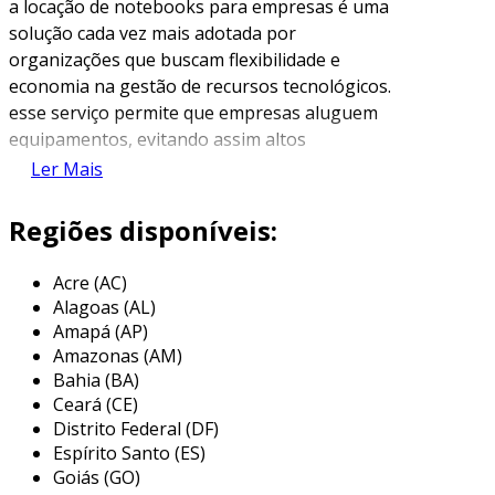
a locação de notebooks para empresas é uma
solução cada vez mais adotada por
organizações que buscam flexibilidade e
economia na gestão de recursos tecnológicos.
esse serviço permite que empresas aluguem
equipamentos, evitando assim altos
investimentos na compra de novos dispositivos.
Ler Mais
com a locação, é possível atender a diferentes
demandas, como aumento temporário de
Regiões disponíveis:
equipe, eventos e projetos específicos, sem a
necessidade de aquisição dos equipamentos.
Acre (AC)
Alagoas (AL)
uma das principais vantagens da locação é a
Amapá (AP)
agilidade no processo de obtenção dos
Amazonas (AM)
equipamentos. as empresas podem negociar
Bahia (BA)
contratos de locação por períodos variados, o
Ceará (CE)
que possibilita uma melhor adequação às suas
Distrito Federal (DF)
necessidades. além disso, os provedores de
Espírito Santo (ES)
locação geralmente oferecem uma série de
Goiás (GO)