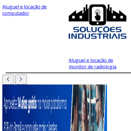
Aluguel e locação de
computador
Aluguel e locação de
monitor de radiologia