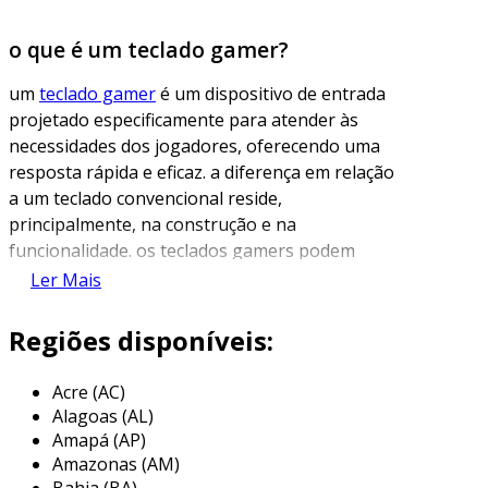
o que é um teclado gamer?
um
teclado gamer
é um dispositivo de entrada
projetado especificamente para atender às
necessidades dos jogadores, oferecendo uma
resposta rápida e eficaz. a diferença em relação
a um teclado convencional reside,
principalmente, na construção e na
funcionalidade. os teclados gamers podem
variar em design, tipos de switches e recursos
Ler Mais
adicionais, como iluminação rgb e teclas
programáveis, que otimizam a experiência de
Regiões disponíveis:
jogo.
Acre (AC)
esses teclados são geralmente fabricados com
Alagoas (AL)
materiais de alta qualidade, garantindo
Amapá (AP)
durabilidade e resistência a longas sessões de
Amazonas (AM)
gameplay. a ergonomia também é uma
Bahia (BA)