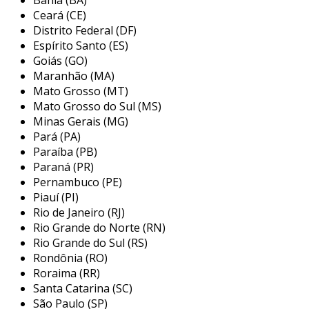
preocupação, visto que muitos modelos
Ceará (CE)
possuem design que visa proporcionar
Distrito Federal (DF)
conforto durante horas de uso. além disso, a
Espírito Santo (ES)
personalização é um aspecto importante,
Goiás (GO)
Maranhão (MA)
permitindo que os jogadores ajustem a
Mato Grosso (MT)
configuração e a iluminação conforme suas
Mato Grosso do Sul (MS)
preferências.
Minas Gerais (MG)
principais características de um
Pará (PA)
teclado gamer
Paraíba (PB)
Paraná (PR)
os teclados gamers se destacam por uma
Pernambuco (PE)
Piauí (PI)
variedade de características que melhoram a
Rio de Janeiro (RJ)
performance durante os jogos. essas
Rio Grande do Norte (RN)
funcionalidades são essenciais para quem
Rio Grande do Sul (RS)
busca uma vantagem competitiva e uma
Rondônia (RO)
melhor experiência. entre as principais
Roraima (RR)
características, podemos destacar:
Santa Catarina (SC)
São Paulo (SP)
switches mecânicos:
esses switches