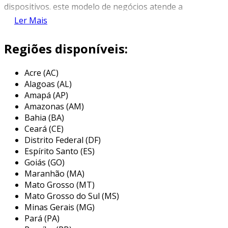
dispositivos. este modelo de negócios atende a
diversas necessidades, como eventos, viagens
Ler Mais
de trabalho ou até mesmo situações em que há
necessidade de equipamentos temporários.
Regiões disponíveis:
o aluguel de notebooks se torna uma solução
Acre (AC)
prática e econômica, especialmente para
Alagoas (AL)
organizações que buscam reduzir custos com
Amapá (AP)
infraestrutura de ti. por meio desse serviço, é
Amazonas (AM)
possível ter acesso a tecnologia atualizada, sem
Bahia (BA)
os encargos financeiros relacionados à compra
Ceará (CE)
e manutenção de equipamentos.
Distrito Federal (DF)
Espírito Santo (ES)
principais aplicações da locação de
Goiás (GO)
notebook
Maranhão (MA)
Mato Grosso (MT)
a locação de notebook é uma opção viável para
Mato Grosso do Sul (MS)
várias situações onde a necessidade de
Minas Gerais (MG)
tecnologia é temporária ou ocasionada por
Pará (PA)
demandas específicas. entre as principais