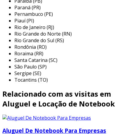
Paraíba (PB)
aplicações desse serviço, destacam-se:
Paraná (PR)
Pernambuco (PE)
eventos corporativos:
durante palestras,
Piauí (PI)
feiras e workshops, a locação de
Rio de Janeiro (RJ)
notebooks permite que os participantes
Rio Grande do Norte (RN)
tenham acesso a equipamentos
Rio Grande do Sul (RS)
Rondônia (RO)
adequados para apresentações e
Roraima (RR)
interações.
Santa Catarina (SC)
projetos temporários:
para empresas
São Paulo (SP)
que realizam trabalhos ou eventos por
Sergipe (SE)
um curto período, o aluguel de notebooks
Tocantins (TO)
oferece a flexibilidade necessária,
Relacionado com as visitas em
evitando o investimento em hardware
para uso sazonal.
Aluguel e Locação de Notebook
viagens de negócios:
profissionais em
viagem podem alugar notebooks para
garantir que tenham acesso a todas as
Aluguel De Notebook Para Empresas
ferramentas de que precisam, mantendo a