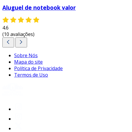
suporte técnico:
muitas empresas de
Aluguel de notebook valor
locação oferecem suporte técnico incluído,
garantindo que os usuários tenham
assistência sempre que necessário, o que
4.6
minimiza interrupções nas atividades.
(10 avaliações)
portanto, ao considerar a locação de
notebooks, tanto empresas quanto indivíduos
Sobre Nós
podem desfrutar de uma solução eficiente,
Mapa do site
prática e custo-efetiva, adaptando-se
Política de Privacidade
rapidamente às demandas do mercado.
Termos de Uso
entre em contato e solicite um orçamento
personalizado!