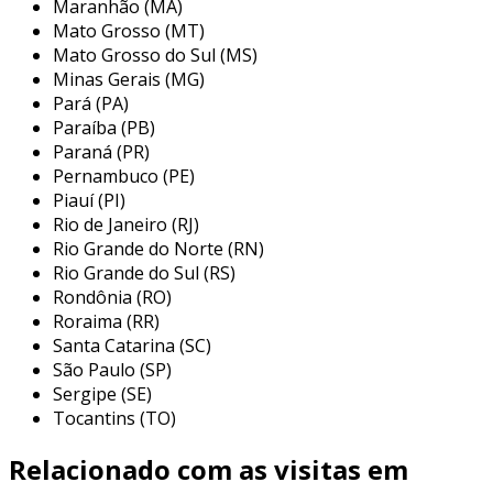
Maranhão (MA)
serviços adicionais, como manutenção, suporte
Mato Grosso (MT)
técnico e atualização de sistemas, garantindo
Mato Grosso do Sul (MS)
que os equipamentos estejam sempre em
Minas Gerais (MG)
ótimo estado de funcionamento.
Pará (PA)
principais aplicações da locação de
Paraíba (PB)
Paraná (PR)
notebooks para empresas
Pernambuco (PE)
Piauí (PI)
a locação de notebooks é uma estratégia
Rio de Janeiro (RJ)
estratégica que pode ser aplicada em diversas
Rio Grande do Norte (RN)
situações e segmentos de mercado. a seguir,
Rio Grande do Sul (RS)
estão algumas das principais aplicações que
Rondônia (RO)
mostram como essa prática pode ser benéfica
Roraima (RR)
para as empresas:
Santa Catarina (SC)
São Paulo (SP)
eventos e feiras:
muitas empresas
Sergipe (SE)
precisam de uma quantidade elevada de
Tocantins (TO)
notebooks para demonstrações,
palestras e estandes em feiras de
Relacionado com as visitas em
negócios. a locação oferece uma solução