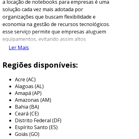
a locação de notebooks para empresas é uma
solução cada vez mais adotada por
organizações que buscam flexibilidade e
economia na gestão de recursos tecnológicos.
esse serviço permite que empresas aluguem
equipamentos, evitando assim altos
investimentos na compra de novos dispositivos.
Ler Mais
com a locação, é possível atender a diferentes
demandas, como aumento temporário de
Regiões disponíveis:
equipe, eventos e projetos específicos, sem a
necessidade de aquisição dos equipamentos.
Acre (AC)
Alagoas (AL)
uma das principais vantagens da locação é a
Amapá (AP)
agilidade no processo de obtenção dos
Amazonas (AM)
equipamentos. as empresas podem negociar
Bahia (BA)
contratos de locação por períodos variados, o
Ceará (CE)
que possibilita uma melhor adequação às suas
Distrito Federal (DF)
necessidades. além disso, os provedores de
Espírito Santo (ES)
locação geralmente oferecem uma série de
Goiás (GO)