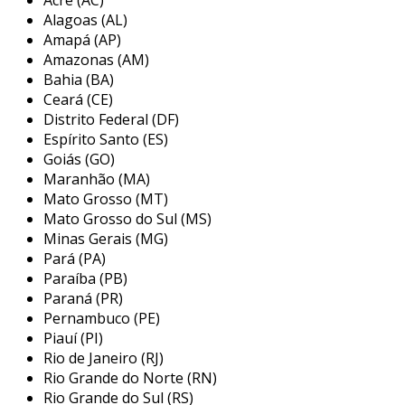
camadas incluem circuitos condutores que,
Alagoas (AL)
quando pressionados, fecham circuitos
Amapá (AP)
elétricos para registrar a entrada. essa
Amazonas (AM)
tecnologia permite uma construção mais leve e
Bahia (BA)
compacta, características que favorecem muitos
Ceará (CE)
usuários.
Distrito Federal (DF)
Espírito Santo (ES)
consequentemente, os teclados de membrana
Goiás (GO)
oferecem uma experiência de digitação
Maranhão (MA)
diferente em comparação aos teclados
Mato Grosso (MT)
mecânicos. o toque é mais suave e muitas vezes
Mato Grosso do Sul (MS)
mais silencioso, o que pode ser uma vantagem
Minas Gerais (MG)
Pará (PA)
em ambientes de trabalho.
Paraíba (PB)
vantagens dos teclados de
Paraná (PR)
membrana
Pernambuco (PE)
Piauí (PI)
os teclados de membrana possuem diversas
Rio de Janeiro (RJ)
vantagens. entre os principais benefícios,
Rio Grande do Norte (RN)
destacam-se:
Rio Grande do Sul (RS)