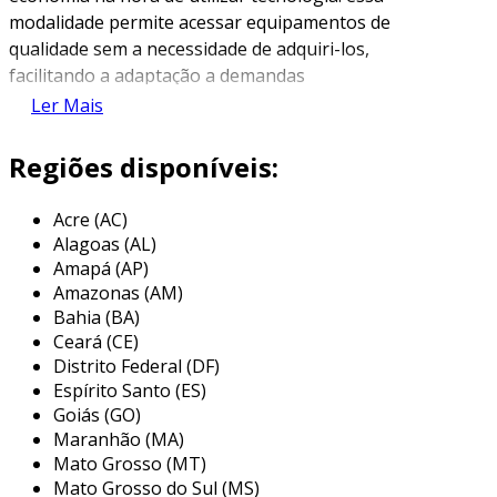
modalidade permite acessar equipamentos de
qualidade sem a necessidade de adquiri-los,
facilitando a adaptação a demandas
temporárias ou projetos específicos. o
Ler Mais
processo é simples e proporciona uma série de
vantagens, especialmente em um mercado que
Regiões disponíveis:
valoriza a agilidade e a eficiência.
Acre (AC)
as empresas de locação oferecem diversas
Alagoas (AL)
opções de notebooks que atendem a diferentes
Amapá (AP)
necessidades, variando de modelos básicos
Amazonas (AM)
para uso em tarefas simples até equipamentos
Bahia (BA)
de alta performance destinados a atividades
Ceará (CE)
mais exigentes, como design gráfico e edição de
Distrito Federal (DF)
vídeos. assim, é possível escolher o dispositivo
Espírito Santo (ES)
ideal conforme o tipo de trabalho e o
Goiás (GO)
Maranhão (MA)
orçamento disponível.
Mato Grosso (MT)
principais fatores que influenciam o
Mato Grosso do Sul (MS)