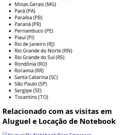
preço do aluguel de notebook em sp
Minas Gerais (MG)
Pará (PA)
o preço do aluguel de notebook pode variar
Paraíba (PB)
consideravelmente de acordo com diversos
Paraná (PR)
fatores. um dos principais aspectos a serem
Pernambuco (PE)
Piauí (PI)
considerados é a configuração do equipamento.
Rio de Janeiro (RJ)
notebooks com recursos mais avançados e
Rio Grande do Norte (RN)
processamento mais potente tendem a ter um
Rio Grande do Sul (RS)
custo de aluguel mais elevado. outra questão
Rondônia (RO)
importante é o tempo de locação: aluguéis de
Roraima (RR)
longo prazo geralmente oferecem condições
Santa Catarina (SC)
mais vantajosas, como descontos progressivos.
São Paulo (SP)
Sergipe (SE)
além disso, outros fatores que podem impactar
Tocantins (TO)
o preço incluem:
Relacionado com as visitas em
marca e modelo:
equipamentos de
marcas reconhecidas e modelos recentes
Aluguel e Locação de Notebook
costumam ter um valor de aluguel mais
alto devido à sua confiabilidade e