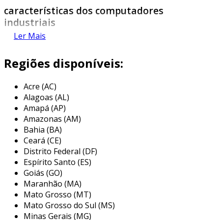
características dos computadores
industriais
Ler Mais
os computadores industriais diferem
significativamente dos computadores
Regiões disponíveis:
convencionais. eles são construídos para
suportar condições severas. entre suas
Acre (AC)
principais características, podemos destacar:
Alagoas (AL)
Amapá (AP)
durabilidade:
projetados para resistir a
Amazonas (AM)
temperaturas extremas, vibrações e
Bahia (BA)
poeira.
Ceará (CE)
conectividade:
dispõem de múltiplas
Distrito Federal (DF)
portas para conectar sensores, máquinas
Espírito Santo (ES)
e outros dispositivos.
Goiás (GO)
Maranhão (MA)
facilidade de manutenção:
muitas
Mato Grosso (MT)
vezes, permitem atualização e
Mato Grosso do Sul (MS)
manutenção sem parar a produção.
Minas Gerais (MG)