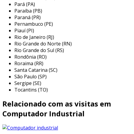
Pará (PA)
desempenho otimizado:
equipados com
Paraíba (PB)
processadores capazes de lidar com
Paraná (PR)
tarefas complexas em tempo real.
Pernambuco (PE)
Piauí (PI)
além disso, eles podem ser integrados a
Rio de Janeiro (RJ)
sistemas de controle e automação, ampliando
Rio Grande do Norte (RN)
sua funcionalidade.
Rio Grande do Sul (RS)
aplicações comuns
Rondônia (RO)
Roraima (RR)
os computadores industriais são utilizados em
Santa Catarina (SC)
diversas áreas, contribuindo para a eficiência e
São Paulo (SP)
Sergipe (SE)
a modernização das operações. exemplos de
Tocantins (TO)
aplicações incluem:
Relacionado com as visitas em
controle de máquinas:
monitoramento
em tempo real de processos produtivos.
Computador Industrial
gestão de dados:
coleta, análise e
armazenamento de dados operacionais.