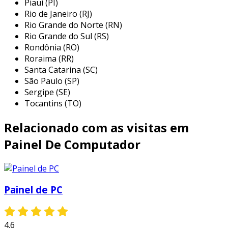
Piauí (PI)
necessidades do usuário.
Rio de Janeiro (RJ)
conectividade
: oferecem múltiplas
Rio Grande do Norte (RN)
opções de conexão, como usb, ethernet e
Rio Grande do Sul (RS)
rs-232.
Rondônia (RO)
Roraima (RR)
durabilidade
: projetados para suportar
Santa Catarina (SC)
condições adversas, como poeira e
São Paulo (SP)
umidade.
Sergipe (SE)
desempenho
: utilizam tecnologias
Tocantins (TO)
avançadas para garantir eficiência e
Relacionado com as visitas em
rapidez nas operações.
Painel De Computador
essas características fazem dos painéis de pc
uma escolha eficiente para controle industrial.
benefícios dos painéis de pc
Painel de PC
a utilização de painéis de pc traz uma série de
vantagens que podem impactar diretamente a
produtividade da operação. entre os principais
4.6