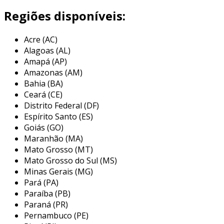
Regiões disponíveis:
um
painel de pc
é um dispositivo que combina
funções de controle e visualização em um único
Acre (AC)
equipamento. geralmente, possui uma tela
Alagoas (AL)
sensível ao toque e hardwares integrados,
Amapá (AP)
permitindo acesso facilitado a softwares
Amazonas (AM)
específicos. isso proporciona uma interação
Bahia (BA)
direta com máquinas e sistemas.
Ceará (CE)
Distrito Federal (DF)
características dos paineis de pc
Espírito Santo (ES)
Goiás (GO)
os painéis de pc oferecem diversas
Maranhão (MA)
características que os destacam no mercado.
Mato Grosso (MT)
entre essas, podemos destacar:
Mato Grosso do Sul (MS)
Minas Gerais (MG)
tela sensível ao toque
: proporciona uma
Pará (PA)
interação intuitiva e simplificada.
Paraíba (PB)
interface personalizável
: permite a
Paraná (PR)
configuração de acordo com as
Pernambuco (PE)