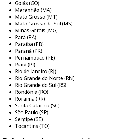
pós-venda, garantindo que as necessidades dos
Goiás (GO)
Maranhão (MA)
clientes sejam plenamente atendidas.
Mato Grosso (MT)
principais aplicações dos monitores
Mato Grosso do Sul (MS)
profissionais
Minas Gerais (MG)
Pará (PA)
os monitores profissionais são utilizados em
Paraíba (PB)
diversos setores que demandam alta qualidade
Paraná (PR)
de imagem e eficiência. entre as principais
Pernambuco (PE)
Piauí (PI)
aplicações, destacam-se:
Rio de Janeiro (RJ)
design gráfico:
profissionais da área
Rio Grande do Norte (RN)
utilizam monitores de alta resolução para
Rio Grande do Sul (RS)
Rondônia (RO)
garantir a precisão das cores e detalhes
Roraima (RR)
em seus projetos.
Santa Catarina (SC)
edição de vídeo:
monitores com suporte
São Paulo (SP)
a resoluções 4k ou superior são
Sergipe (SE)
essenciais para editores que precisam de
Tocantins (TO)
qualidade de imagem para produzir vídeos
que atendam aos padrões da indústria.