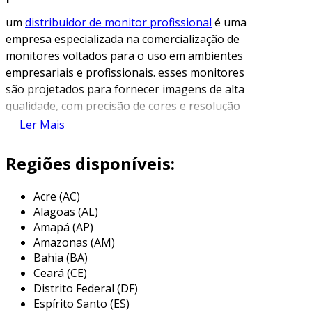
um
distribuidor de monitor profissional
é uma
empresa especializada na comercialização de
monitores voltados para o uso em ambientes
empresariais e profissionais. esses monitores
são projetados para fornecer imagens de alta
qualidade, com precisão de cores e resolução
aprimorada, adequados para tarefas que
Ler Mais
exigem alta performance e clareza visual, como
design gráfico, edição de vídeo e
Regiões disponíveis:
apresentações.
Acre (AC)
os distribuidores de monitores profissionais
Alagoas (AL)
atuam como intermediários entre os
Amapá (AP)
fabricantes e os usuários finais, oferecidos uma
Amazonas (AM)
variedade de produtos que atendem a
Bahia (BA)
diferentes necessidades do mercado. além da
Ceará (CE)
venda, essas empresas também podem
Distrito Federal (DF)
oferecer suporte técnico, garantia e serviços
Espírito Santo (ES)