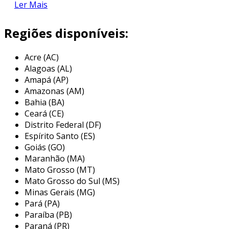
Ler Mais
da bose são os preferidos pela maior parte dos
pilotos. o fone
bose a20 preço
baixo oferece
Regiões disponíveis:
grande redução de ruído, e ainda permite que
você escute suas músicas favoritas.
Acre (AC)
Alagoas (AL)
Amapá (AP)
Amazonas (AM)
Bahia (BA)
Ceará (CE)
Distrito Federal (DF)
Espírito Santo (ES)
Goiás (GO)
Maranhão (MA)
Mato Grosso (MT)
Mato Grosso do Sul (MS)
Minas Gerais (MG)
principais vantagens
Pará (PA)
Paraíba (PB)
redução de ruído;
Paraná (PR)