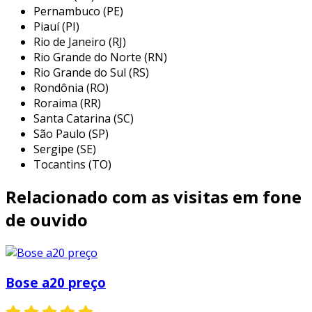
Pernambuco (PE)
possibilita uma pilotagem silenciosa,
Piauí (PI)
inclusive em aviões mais barulhentos.
Rio de Janeiro (RJ)
design projetado para oferecer conforto
Rio Grande do Norte (RN)
em longas horas de voo,
Rio Grande do Sul (RS)
Rondônia (RO)
comunicação com a torre de comando
Roraima (RR)
limpa e clara;
Santa Catarina (SC)
conexão bluetooth com seus dispositivos,
São Paulo (SP)
tornando possível fazer ligações ou ouvir
Sergipe (SE)
músicas;
Tocantins (TO)
controle fácil de manusear;
Relacionado com as visitas em fone
entre outros.
de ouvido
outras informações
a
bose a20 preço
justo, além de obter ótimo
custo x benefício, ainda contém uma redução
Bose a20 preço
de ruído de até 30% maior do que os outros