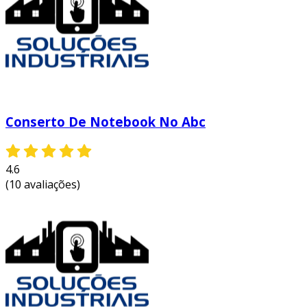
apenas uma questão de aparência, mas sim de
garantir sua eficiência e segurança. a atenção a
esses detalhes pode prevenir muitas dores de
cabeça no futuro.
entre em contato e solicite um orçamento
personalizado!
Conserto De Notebook No Abc
4.6
(10 avaliações)