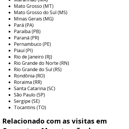
Mato Grosso (MT)
diferença.
Mato Grosso do Sul (MS)
principais serviços de manutenção
Minas Gerais (MG)
de notebook em sp
Pará (PA)
Paraíba (PB)
em são paulo, os serviços de manutenção de
Paraná (PR)
notebooks variam bastante, abrangendo desde
Pernambuco (PE)
Piauí (PI)
pequenos reparos até serviços mais complexos.
Rio de Janeiro (RJ)
a seguir, listamos alguns dos serviços mais
Rio Grande do Norte (RN)
comuns oferecidos por técnicos e oficinas
Rio Grande do Sul (RS)
especializadas:
Rondônia (RO)
Roraima (RR)
limpeza interna:
remoção de poeira e
Santa Catarina (SC)
sujeira que acumulam-se nos ventiladores
São Paulo (SP)
e componentes internos, evitando
Sergipe (SE)
superaquecimento e melhorando a
Tocantins (TO)
performance.
Relacionado com as visitas em
atualização de software:
instalação de
sistemas operacionais, drivers e