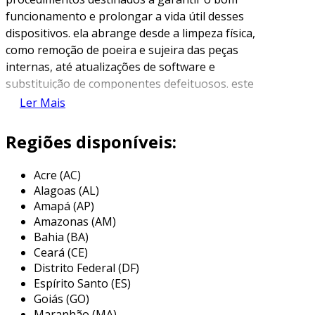
funcionamento e prolongar a vida útil desses
dispositivos. ela abrange desde a limpeza física,
como remoção de poeira e sujeira das peças
internas, até atualizações de software e
substituição de componentes defeituosos. este
processo é fundamental para evitar problemas,
Ler Mais
como superaquecimento, lentidão e falhas
operacionais, que podem comprometer a
Regiões disponíveis:
produtividade do usuário.
Acre (AC)
além de aumentar a eficiência do equipamento,
Alagoas (AL)
a manutenção ajuda a prevenir danos mais
Amapá (AP)
graves que poderiam exigir reparos
Amazonas (AM)
dispendiosos. uma abordagem regular à
Bahia (BA)
manutenção pode, portanto, oferecer
Ceará (CE)
economia a longo prazo e garantir que o
Distrito Federal (DF)
notebook opere em seu estado ideal. em são
Espírito Santo (ES)
paulo, com a diversidade de opções de serviço,
Goiás (GO)
Maranhão (MA)
escolher um bom prestador pode fazer toda a