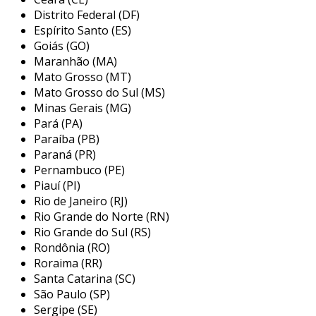
imagens que estão manipulando.
Distrito Federal (DF)
Espírito Santo (ES)
principais características de um
Goiás (GO)
monitor profissional
Maranhão (MA)
Mato Grosso (MT)
quando se fala em monitores profissionais,
Mato Grosso do Sul (MS)
alguns aspectos técnicos são essenciais para
Minas Gerais (MG)
garantir a qualidade necessária para trabalhos
Pará (PA)
exigentes. a escolha do monitor deve
Paraíba (PB)
considerar as seguintes características:
Paraná (PR)
Pernambuco (PE)
resolução:
monitores profissionais são
Piauí (PI)
frequentemente oferecidos com
Rio de Janeiro (RJ)
resoluções de 4k ou superiores,
Rio Grande do Norte (RN)
proporcionando imagens nítidas e
Rio Grande do Sul (RS)
Rondônia (RO)
detalhadas.
Roraima (RR)
gama de cores:
um bom monitor deve
Santa Catarina (SC)
cobrir pelo menos 99% do espaço de
São Paulo (SP)
cores srgb, e preferencialmente também
Sergipe (SE)