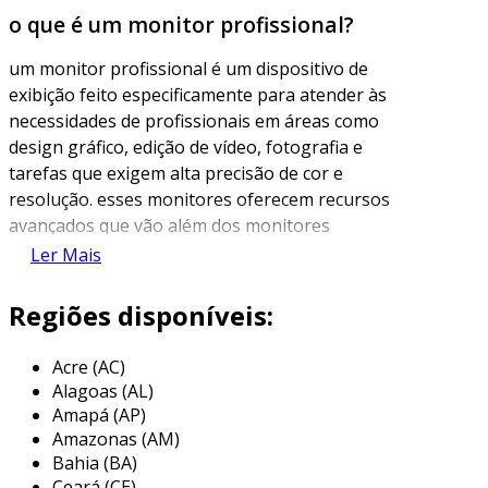
o que é um monitor profissional?
um monitor profissional é um dispositivo de
exibição feito especificamente para atender às
necessidades de profissionais em áreas como
design gráfico, edição de vídeo, fotografia e
tarefas que exigem alta precisão de cor e
resolução. esses monitores oferecem recursos
avançados que vão além dos monitores
comuns, garantindo a melhor experiência
Ler Mais
visual possível.
Regiões disponíveis:
além de uma resolução elevada e uma gama de
cores mais ampla, os monitores profissionais
Acre (AC)
geralmente possuem características como
Alagoas (AL)
calibração de cores, maior taxa de contraste e
Amapá (AP)
melhor uniformidade de brilho. esses aspectos
Amazonas (AM)
garantem que os profissionais consigam
Bahia (BA)
trabalhar com precisão e maior fidelidade nas
Ceará (CE)