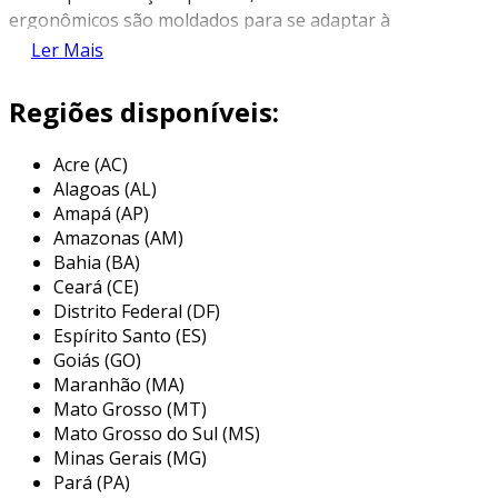
ergonômicos são moldados para se adaptar à
anatomia da mão, permitindo uma postura
Ler Mais
mais natural ao digitar e navegar.
Regiões disponíveis:
a principal finalidade de um mouse ergonômico
é reduzir a tensão nos músculos e articulações
Acre (AC)
das mãos e pulsos. isso é alcançado por meio
Alagoas (AL)
de um design que promove uma posição neutra
Amapá (AP)
da mão, minimizando os movimentos
Amazonas (AM)
inadequados que podem resultar em lesões a
Bahia (BA)
longo prazo, como a síndrome do túnel do
Ceará (CE)
carpo.
Distrito Federal (DF)
Espírito Santo (ES)
principais características de um
Goiás (GO)
mouse ergonômico
Maranhão (MA)
Mato Grosso (MT)
os mouses ergonômicos vêm em diferentes
Mato Grosso do Sul (MS)
formatos, tamanhos e funcionalidades,
Minas Gerais (MG)
dependendo das necessidades do usuário. as
Pará (PA)