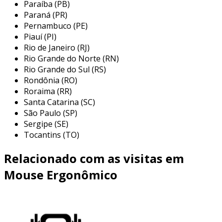
características principais incluem:
Paraíba (PB)
Paraná (PR)
design contemporâneo:
um formato que
Pernambuco (PE)
se encaixa na mão, com suporte para o
Piauí (PI)
contorno natural dos dedos e da palma.
Rio de Janeiro (RJ)
Rio Grande do Norte (RN)
botões personalizáveis:
mouses
Rio Grande do Sul (RS)
ergonômicos frequentemente incluem
Rondônia (RO)
botões que podem ser programados para
Roraima (RR)
desempenhar funções específicas,
Santa Catarina (SC)
aumentando a produtividade do usuário.
São Paulo (SP)
Sergipe (SE)
compatibilidade com palm rest:
alguns
Tocantins (TO)
modelos oferecem a opção de suporte
para os pulsos, proporcionando um
Relacionado com as visitas em
descanso adicional e conforto.
Mouse Ergonômico
tecla de rolagem vertical:
esse recurso
facilita a navegação em longas páginas
sem movimentos excessivos dos dedos.
essas características visam proporcionar um